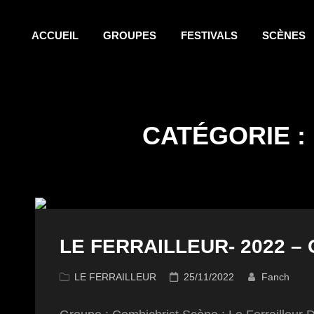
ACCUEIL
GROUPES
FESTIVALS
SCÈNES
CATÉGORIE :
LE FERRAILLEUR- 2022 –
Cat
Posted
LE FERRAILLEUR
25/11/2022
Fanch
Links
on