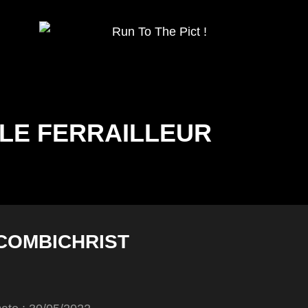
Run To The Pict ! Blog Photos Concerts Et Festivals Métal Par Fa
RUN TO THE PICT 
LE FERRAILLEUR
 COMBICHRIST